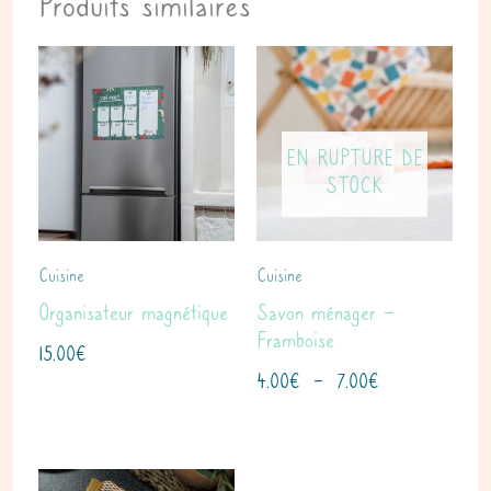
Produits similaires
Plage
de
prix :
4.00€
EN RUPTURE DE
à
STOCK
7.00€
Cuisine
Cuisine
Organisateur magnétique
Savon ménager –
Framboise
15.00
€
4.00
€
–
7.00
€