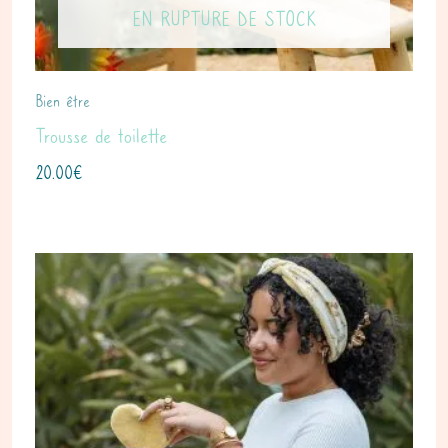
EN RUPTURE DE STOCK
Bien être
Trousse de toilette
20.00
€
Plage
de
prix :
30.00€
à
40.00€