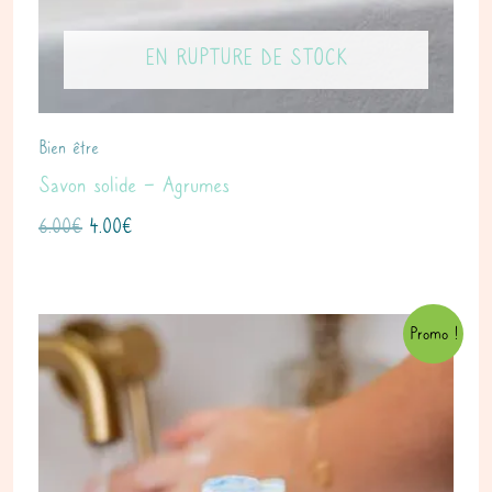
EN RUPTURE DE STOCK
Bien être
Savon solide – Agrumes
6.00
€
4.00
€
Le
Le
Promo !
prix
prix
initial
actuel
était :
est :
6.00€.
4.00€.