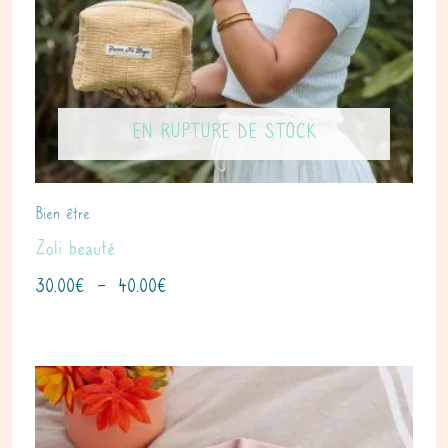
EN RUPTURE DE STOCK
Bien être
Zoli beauté
30.00
€
–
40.00
€