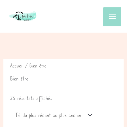
Aller
au
Men
contenu
prin
Trié
du
plus
récent
au
Accueil
/ Bien être
plus
ancien
Bien être
26 résultats affichés