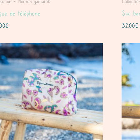
lection - Momon gadiamb
Collecti
que de téléphone
Sac ba
.00
€
32.00
€