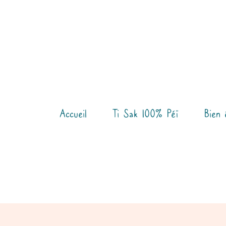
Aller
au
contenu
Accueil
Ti Sak 100% Péï
Bien 