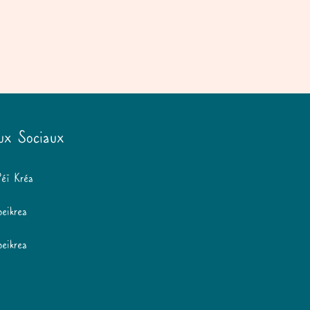
ux Sociaux
Péï Kréa
peikrea
peikrea