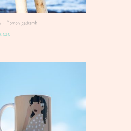
on - Momon gadiamb
ousse