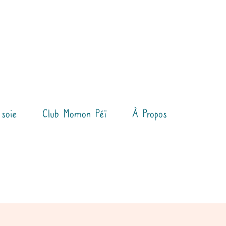
 soie
Club Momon Péï
À Propos