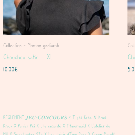
Collection - Momon gadiamb
Col
Chouchou satin – XL
Ch
10.00
€
5.
REGLEMENT 𝑱𝑬𝑼-𝑪𝑶𝑵𝑪𝑶𝑼𝑹𝑺 « Ti péï Kréa 𝑿 Krick
Krock X Panier Péi X Lile ensanté X Fitmermaid X L’atelier de
MU X Sweet cakes 974 X Les plaisir d’Émy Rose X Green Myself