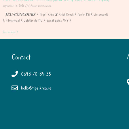
septembre 14, 2021
Aucun commentaire
𝑱𝑬𝑼-𝑪𝑶𝑵𝑪𝑶𝑼𝑹𝑺 « Ti péï Kréa 𝑿 Krick Krock X Panier Péi X Lile ensanté
X Fitmermaid X L’atelier de MU X Sweet cakes 974 X
Lire la suite »
Contact
0693 70 34 35
hello@tipeikrea.re