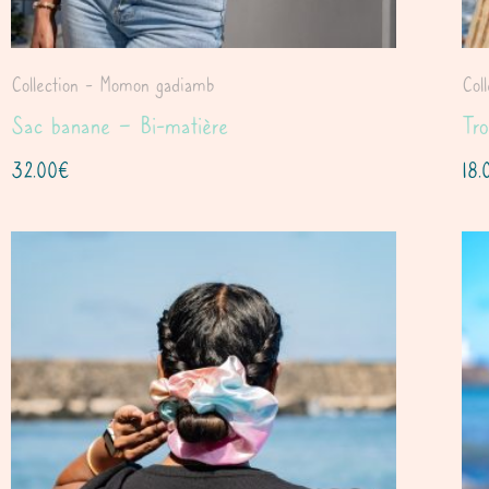
Collection - Momon gadiamb
Col
Sac banane – Bi-matière
Tro
32.00
€
18.