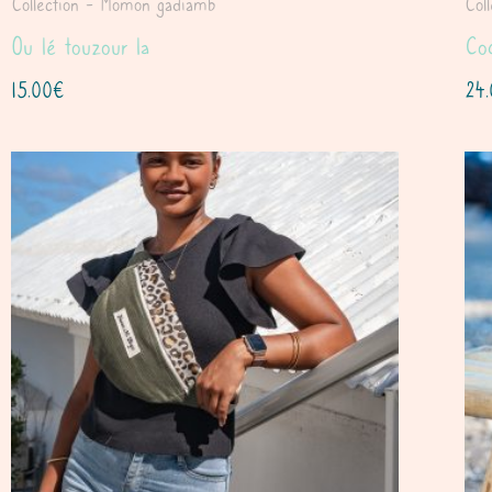
Collection - Momon gadiamb
Col
Ou lé touzour la
Co
15.00
€
24