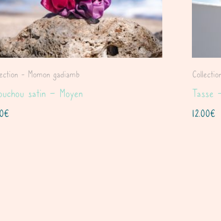
lection - Momon gadiamb
Collecti
ouchou satin – Moyen
Tasse 
00
€
12.00
€