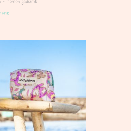
on - Momon gadiamb
nane