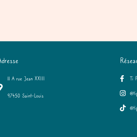
Adresse
Résea
11 A rue Jean XXIII
Ti 
@ti
97450 Saint-Louis
@ti