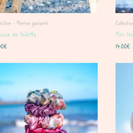
lection - Momon gadiamb
Collecti
usse de toilette
Mini tr
00
€
14.00
€